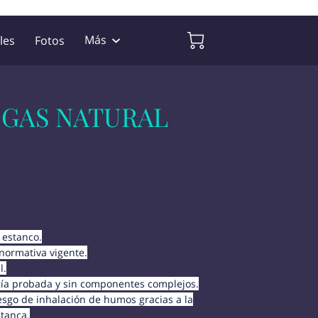
Más
les
Fotos
s
Contacto
Sígueme
3R GAS NATURAL
 estanco.
normativa vigente.
l.
gía probada y sin componentes complejos.
esgo de inhalación de humos gracias a la
tanca.