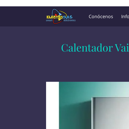
UA-197325705-2
Conócenos
Inf
Lista de Precios
Calentador Va