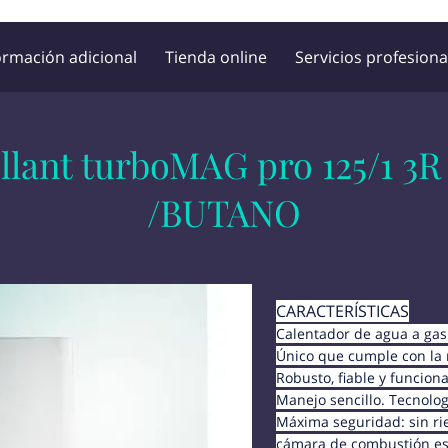
ormación adicional
Tienda online
Servicios profesiona
Horario de atención
Ubicación
Opiniones de cliente
illant turboMAG pro 125/1 
/BUTANO
CARACTERÍSTICAS
Calentador de agua a gas
Único que cumple con la 
Robusto, fiable y funciona
Manejo sencillo. Tecnolo
Máxima seguridad: sin ri
cámara de combustión es