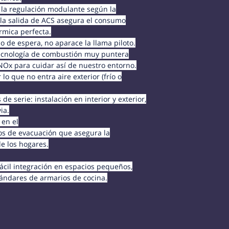
 la regulación modulante según la
la salida de ACS asegura el consumo
érmica perfecta.
 de espera, no aparace la llama piloto.
tecnología de combustión muy puntera
NOx para cuidar así de nuestro entorno.
r lo que no entra aire exterior (frío o
de serie: instalación en interior y exterior,
ia.
 en el
s de evacuación que asegura la
e los hogares.
ácil integración en espacios pequeños,
tándares de armarios de cocina.