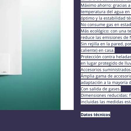
Máximo ahorro: gracias a
temperatura del agua en 
óptimo y la estabilidad t
No consume gas en estado
Más ecológico: con una 
reduce las emisiones de 
Sin rejilla en la pared, po
caliente) en casa.
Protección contra heladas 
en lugar protegido de lluv
Accesorios suministrados
Ámplia gama de accesorio
adaptación a la mayoría d
Con salida de gases.
Dimensiones reducidas: f
incluidas las medidas es
Datos técnicos