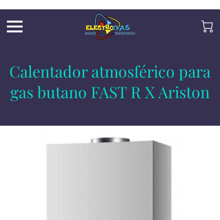
UA-197325705-2
Calentador atmosférico para
gas butano FAST R X Ariston