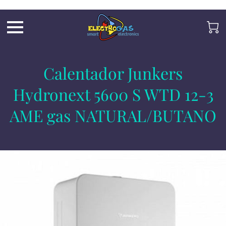
UA-197325705-2
Calentador Junkers
Hydronext 5600 S WTD 12-3
AME gas NATURAL/BUTANO