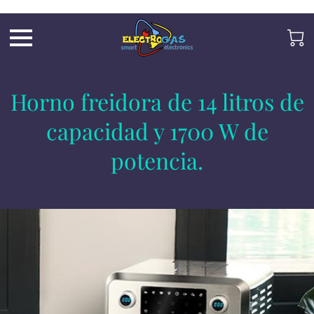
UA-197325705-2
Horno freidora de 14 litros de
capacidad y 1700 W de
potencia.