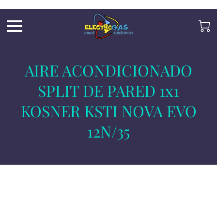
UA-197325705-2
AIRE ACONDICIONADO
SPLIT DE PARED 1x1
KOSNER KSTI NOVA EVO
12N/35